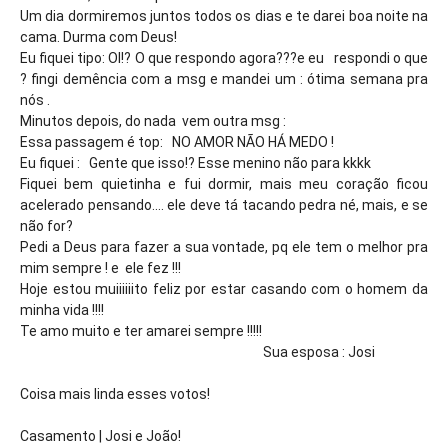
Um dia dormiremos juntos todos os dias e te darei boa noite na
cama. Durma com Deus!
Eu fiquei tipo: OI!? O que respondo agora???e eu respondi o que
? fingi demência com a msg e mandei um : ótima semana pra
nós .
Minutos depois, do nada vem outra msg :
Essa passagem é top: NO AMOR NÃO HÁ MEDO !
Eu fiquei : Gente que isso!? Esse menino não para kkkk
Fiquei bem quietinha e fui dormir, mais meu coração ficou
acelerado pensando.... ele deve tá tacando pedra né, mais, e se
não for?
Pedi a Deus para fazer a sua vontade, pq ele tem o melhor pra
mim sempre ! e ele fez !!!
Hoje estou muiiiiiito feliz por estar casando com o homem da
minha vida !!!!
Te amo muito e ter amarei sempre !!!!!
Sua esposa : Josi
Coisa mais linda esses votos!
Casamento | Josi e João!