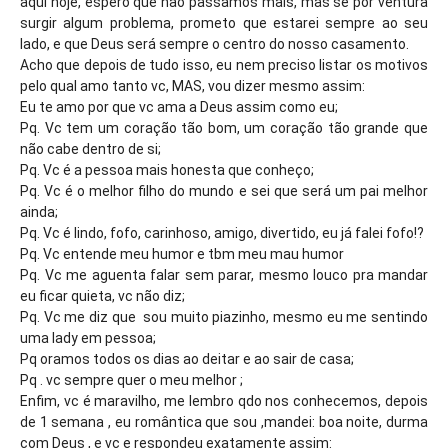
aqui hoje, espero que não passamos mais, mas se por ventura
surgir algum problema, prometo que estarei sempre ao seu
lado, e que Deus será sempre o centro do nosso casamento.
Acho que depois de tudo isso, eu nem preciso listar os motivos
pelo qual amo tanto vc, MAS, vou dizer mesmo assim:
Eu te amo por que vc ama a Deus assim como eu;
Pq. Vc tem um coração tão bom, um coração tão grande que
não cabe dentro de si;
Pq. Vc é a pessoa mais honesta que conheço;
Pq. Vc é o melhor filho do mundo e sei que será um pai melhor
ainda;
Pq. Vc é lindo, fofo, carinhoso, amigo, divertido, eu já falei fofo!?
Pq. Vc entende meu humor e tbm meu mau humor
Pq. Vc me aguenta falar sem parar, mesmo louco pra mandar
eu ficar quieta, vc não diz;
Pq. Vc me diz que sou muito piazinho, mesmo eu me sentindo
uma lady em pessoa;
Pq oramos todos os dias ao deitar e ao sair de casa;
Pq . vc sempre quer o meu melhor ;
Enfim, vc é maravilho, me lembro qdo nos conhecemos, depois
de 1 semana , eu romântica que sou ,mandei: boa noite, durma
com Deus , e vc e respondeu exatamente assim: