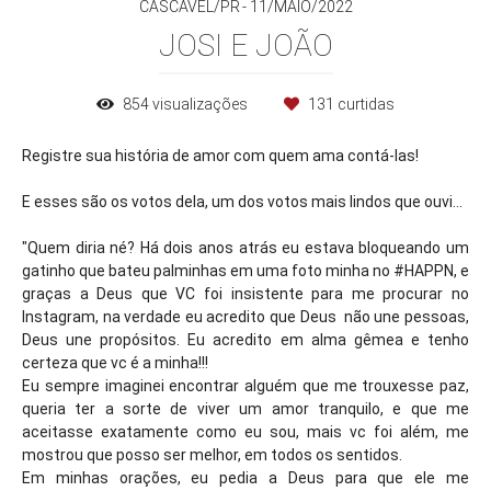
CASCAVEL/PR
11/MAIO/2022
JOSI E JOÃO
854
visualizações
131
curtidas
Registre sua história de amor com quem ama contá-las!
E esses são os votos dela, um dos votos mais lindos que ouvi...
"Quem diria né? Há dois anos atrás eu estava bloqueando um
gatinho que bateu palminhas em uma foto minha no #HAPPN, e
graças a Deus que VC foi insistente para me procurar no
Instagram, na verdade eu acredito que Deus não une pessoas,
Deus une propósitos. Eu acredito em alma gêmea e tenho
certeza que vc é a minha!!!
Eu sempre imaginei encontrar alguém que me trouxesse paz,
queria ter a sorte de viver um amor tranquilo, e que me
aceitasse exatamente como eu sou, mais vc foi além, me
mostrou que posso ser melhor, em todos os sentidos.
Em minhas orações, eu pedia a Deus para que ele me