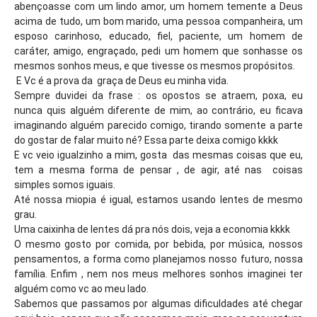
abençoasse com um lindo amor, um homem temente a Deus
acima de tudo, um bom marido, uma pessoa companheira, um
esposo carinhoso, educado, fiel, paciente, um homem de
caráter, amigo, engraçado, pedi um homem que sonhasse os
mesmos sonhos meus, e que tivesse os mesmos propósitos.
E Vc é a prova da graça de Deus eu minha vida.
Sempre duvidei da frase : os opostos se atraem, poxa, eu
nunca quis alguém diferente de mim, ao contrário, eu ficava
imaginando alguém parecido comigo, tirando somente a parte
do gostar de falar muito né? Essa parte deixa comigo kkkk
E vc veio igualzinho a mim, gosta das mesmas coisas que eu,
tem a mesma forma de pensar , de agir, até nas coisas
simples somos iguais.
Até nossa miopia é igual, estamos usando lentes de mesmo
grau.
Uma caixinha de lentes dá pra nós dois, veja a economia kkkk
O mesmo gosto por comida, por bebida, por música, nossos
pensamentos, a forma como planejamos nosso futuro, nossa
família. Enfim , nem nos meus melhores sonhos imaginei ter
alguém como vc ao meu lado.
Sabemos que passamos por algumas dificuldades até chegar