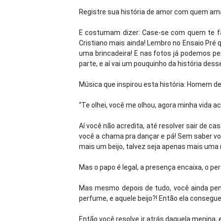
Registre sua história de amor com quem am
E costumam dizer: Case-se com quem te faça
Cristiano mais ainda! Lembro no Ensaio Pré 
uma brincadeira! E nas fotos já podemos perc
parte, e aí vai um pouquinho da história desse
Música que inspirou esta história: Homem de
“Te olhei, você me olhou, agora minha vida a
Aí você não acredita, até resolver sair de ca
você a chama pra dançar e pá! Sem saber voc
mais um beijo, talvez seja apenas mais uma 
Mas o papo é legal, a presença encaixa, o 
Mas mesmo depois de tudo, você ainda pen
perfume, e aquele beijo?! Então ela consegue 
Então você resolve ir atrás daquela menina, e