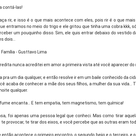
a contá-las!
 rir, e isso é o que mais acontece com eles, pois rir é o que mais
que entramos no meio do trigo e ele gritou que tinha uma cobra kkk, s
eber um pouquinho disso. Sim, ele quis entrar debaixo do vestido da 
s dois...
 Família - Gusttavo Lima
credita nunca acreditei em amor a primeira vista até você aparecer do
sa pra um dia qualquer, e então resolve ir em um baile conhecido da cid
ê acaba de conhecer a mãe dos seus filhos, a mulher da sua vida... 
noite qualquer.
perfume encanta... E tem empatia, tem magnetismo, tem química!
sa, foi apenas uma pessoa legal que conheci. Mas como tirar aque
te provocar, te tirar dos eixos, e você percebe que as outras eram tod
 então acontece o primeiro encontro, o segundo beijo e o terceiro, e o q