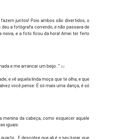
 fazem juntos! Pois ambos são divertidos, o
ó deu a fotógrafa correndo, e não passava de
noiva, e a foto ficou da hora! Amei ter feito
 nada e me arrancar um beijo...” ♪♩
ade, e vê aquela linda moça que te olha, e que
Talvez você pense: É só mais uma dança, é só
la menina da cabeça, como esquecer aquele
as iguais.
uarto... E descobre que ali é o seu lugar, que