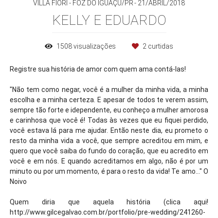
VILLA FIORI - FOZ DO IGUAÇU/PR
21/ABRIL/2018
KELLY E EDUARDO
1508
visualizações
2
curtidas
Registre sua história de amor com quem ama contá-las!
"Não tem como negar, você é a mulher da minha vida, a minha
escolha e a minha certeza. E apesar de todos te verem assim,
sempre tão forte e idependente, eu conheço a mulher amorosa
e carinhosa que você é! Todas às vezes que eu fiquei perdido,
você estava lá para me ajudar. Então neste dia, eu prometo o
resto da minha vida a você, que sempre acreditou em mim, e
quero que você saiba do fundo do coração, que eu acredito em
você e em nós. E quando acreditamos em algo, não é por um
minuto ou por um momento, é para o resto da vida! Te amo..." O
Noivo
Quem diria que aquela história (clica aqui!
http://www.gilcegalvao.com.br/portfolio/pre-wedding/241260-