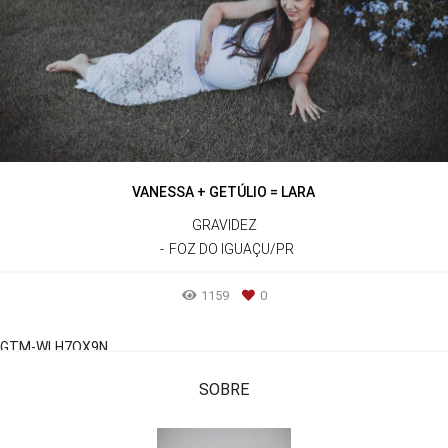
VANESSA + GETÚLIO = LARA
GRAVIDEZ
FOZ DO IGUAÇU/PR
1159
0
GTM-WLH7QX9N
SOBRE