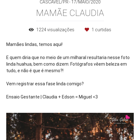
CASCAVEL/PR
17/MAIO/2020
MAMÃE CLAUDIA
1224
visualizações
1
curtidas
Mamães lindas, temos aqui!
E quem diria que no meio de um milharal resultaria nesse foto
linda huahua, bem como dizem: Fotógrafos vêem beleza em
tudo, e não é que é mesmo?!
Vem registrar essa fase linda comigo?
Ensaio Gestante | Claudia + Edson = Miguel <3