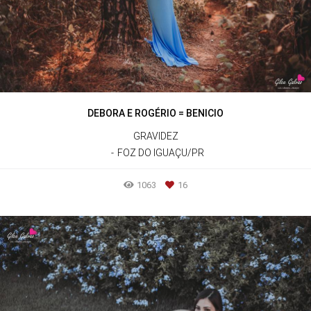
DEBORA E ROGÉRIO = BENICIO
GRAVIDEZ
FOZ DO IGUAÇU/PR
1063
16