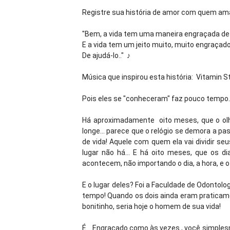
Registre sua história de amor com quem ama
"Bem, a vida tem uma maneira engraçada de f
E a vida tem um jeito muito, muito engraçado
De ajudá-lo.." ♪
Música que inspirou esta história: Vitamin St
Pois eles se "conheceram" faz pouco tempo
Há aproximadamente oito meses, que o olha
longe... parece que o relógio se demora a pas
de vida! Aquele com quem ela vai dividir seus
lugar não há... E há oito meses, que os d
acontecem, não importando o dia, a hora, e o l
E o lugar deles? Foi a Faculdade de Odontolog
tempo! Quando os dois ainda eram praticamen
bonitinho, seria hoje o homem de sua vida!
É... Engraçado como às vezes., você simple