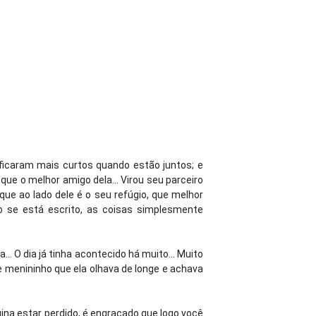
ficaram mais curtos quando estão juntos; e
 que o melhor amigo dela... Virou seu parceiro
 que ao lado dele é o seu refúgio, que melhor
do se está escrito, as coisas simplesmente
.. O dia já tinha acontecido há muito... Muito
e menininho que ela olhava de longe e achava
na estar perdido, é engraçado que logo você