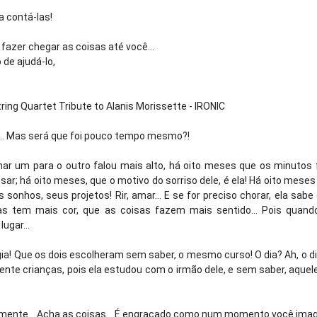
 contá-las!
azer chegar as coisas até você...
 de ajudá-lo,
ring Quartet Tribute to Alanis Morissette - IRONIC
... Mas será que foi pouco tempo mesmo?!
r um para o outro falou mais alto, há oito meses que os minutos 
sar; há oito meses, que o motivo do sorriso dele, é ela! Há oito meses
 sonhos, seus projetos! Rir, amar... E se for preciso chorar, ela sabe
ias tem mais cor, que as coisas fazem mais sentido... Pois quan
ugar...
ia! Que os dois escolheram sem saber, o mesmo curso! O dia? Ah, o dia.
te crianças, pois ela estudou com o irmão dele, e sem saber, aquel
smente... Acha as coisas... É engraçado como num momento você imagi