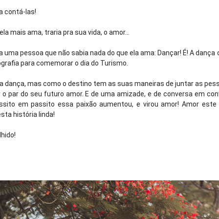
a contá-las!
a mais ama, traria pra sua vida, o amor...
eria uma pessoa que não sabia nada do que ela ama: Dançar! É! A danç
ografia para comemorar o dia do Turismo.
na dança, mas como o destino tem as suas maneiras de juntar as pessoa
r o par do seu futuro amor. E de uma amizade, e de conversa em conv
passito em passito essa paixão aumentou, e virou amor! Amor este
ta história linda!
hido!