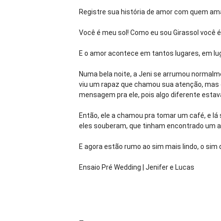
Registre sua história de amor com quem ama
Você é meu sol! Como eu sou Girassol você é
E o amor acontece em tantos lugares, em luga
Numa bela noite, a Jeni se arrumou normalment
viu um rapaz que chamou sua atenção, mas el
mensagem pra ele, pois algo diferente estava
Então, ele a chamou pra tomar um café, e l
eles souberam, que tinham encontrado um a
E agora estão rumo ao sim mais lindo, o sim 
Ensaio Pré Wedding | Jenifer e Lucas