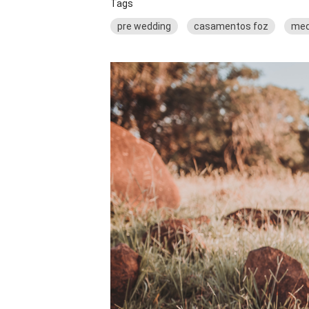
Tags
pre wedding
casamentos foz
med