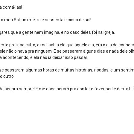
 contá-las!
 o meu Sol, um metro e sessenta e cinco de sol!
res que a gente nem imagina, e no caso deles foi na igreja.
e pra ir ao culto, e mal sabia ela que aquele dia, era o dia de conhec
e não olhava pra ninguém. E se passaram alguns dias e nada dele olhar
 acontecendo, e ela não ia deixar isso passar.
á se passaram algumas horas de muitas histórias, risadas, e um sent
o outro.
de ser pra sempre! E me escolheram pra contar e fazer parte desta his