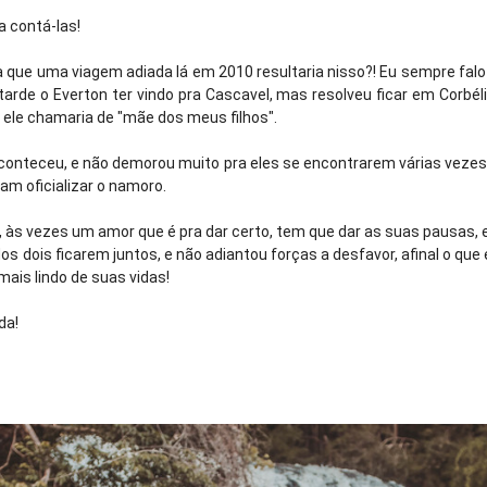
 contá-las!
ia que uma viagem adiada lá em 2010 resultaria nisso?! Eu sempre falo
arde o Everton ter vindo pra Cascavel, mas resolveu ficar em Corbélia
 ele chamaria de "mãe dos meus filhos".
conteceu, e não demorou muito pra eles se encontrarem várias vezes
ram oficializar o namoro.
, às vezes um amor que é pra dar certo, tem que dar as suas pausas, e
s dois ficarem juntos, e não adiantou forças a desfavor, afinal o que 
mais lindo de suas vidas!
da!