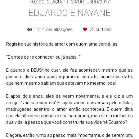
FOZ DO IGUAÇU/PR
23/OUTUBRO/2017
EDUARDO E NAYANE
1214
visualizações
25
curtidas
Registre sua história de amor com quem ama contá-las!
“E antes de te conhecer, eu já sabia...”
E quando o DEUStino quer, ele faz acontecer, mesmo que se
passem dois anos após o primeiro contato, aquele contato,
que nem mesmo sabiam que estavam no mesmo local.
E após dois anos, eles se veem novamente, e ele diz a um
amigo: “vou namorar ela”.E após várias conversas pelo celular,
madrugadas adentro, o amor então aconteceu. E quem diria
que ela não seria apenas a sua namorada, mas sim a mulher da
sua vida, a pessoa que você construiria sua vida né Eduardo?
E agora, estão rumo ao passo mais importante, o de serem um,