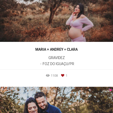
MARIA + ANDREY = CLARA
GRAVIDEZ
FOZ DO IGUAÇU/PR
1108
1