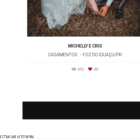
MICHELLY E CRIS
CASAMENTOS
FOZ DO IGUAÇU/PR
892
88
GTM-WLH7QX9N